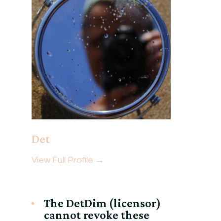
Det
View Full Profile →
The DetDim (licensor)
cannot revoke these