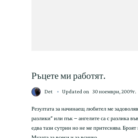
Ръцете ми работят.
Det
Updated on
30 ноември, 2009г.
Резултата за начинаещ любител ме задоволяв
разлики” или пък – ангелите са с разлика въ
едва тази сутрин но не ме притеснява. Броят 
Музата за всеки и за всичко.