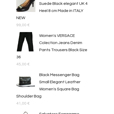
Suede Black elegant UK 4
Heel 8 cm Made in ITALY
NEW
99,00
€
Women's VERSACE
Colection Jeans Denim
Pants Trousers Black Size
36
45,00
€
Black Messenger Bag
Small Elegant Leather
Women's Square Bag
Shoulder Bag
41,00
€