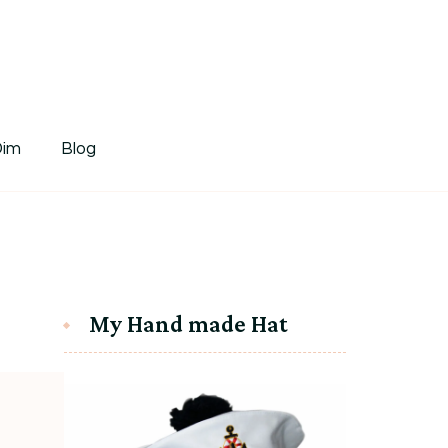
tDim
Dim
Blog
My Hand made Hat