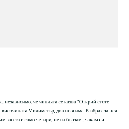
а, независимо, че чинията се казва “Открий стоте
в височината.Милиметър, два но я има. Разбрах за нея
им засега е само четири, не ги бързам , чакам си