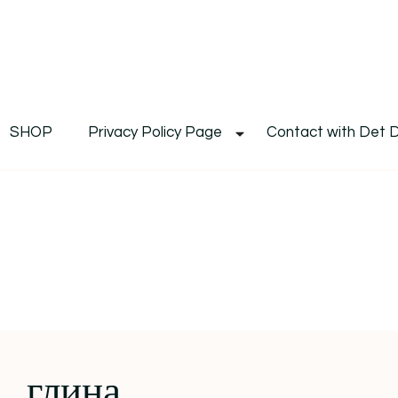
De
Det's Blog & Shop
SHOP
Privacy Policy Page
Contact with Det 
глина