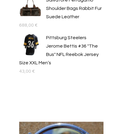
Salvatore Ferragamo
Shoulder Bags Rabbit Fur
Suede Leather
688,00
€
Pittsburg Steelers
Jerome Bettis #36 "The
Bus" NFL Reebok Jersey
Size XXL Men’s
43,00
€