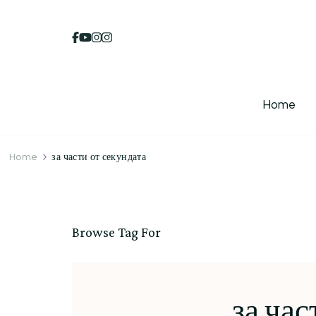
Home
Home
за части от секундата
Browse Tag For
за час