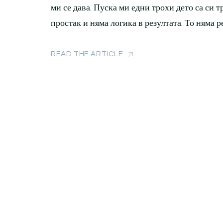
ми се дава. Пуска ми едни трохи дето са си т
простак и няма логика в резултата. То няма ре
READ THE ARTICLE