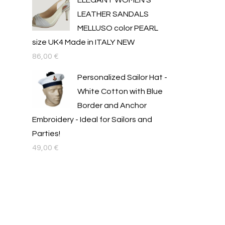
ELEGANT WOMEN'S
LEATHER SANDALS
MELLUSO color PEARL
size UK4 Made in ITALY NEW
86,00
€
Personalized Sailor Hat -
White Cotton with Blue
Border and Anchor
Embroidery - Ideal for Sailors and
Parties!
49,00
€