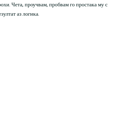
рохи. Чета, проучвам, пробвам го простака му с
зултат аз логика.