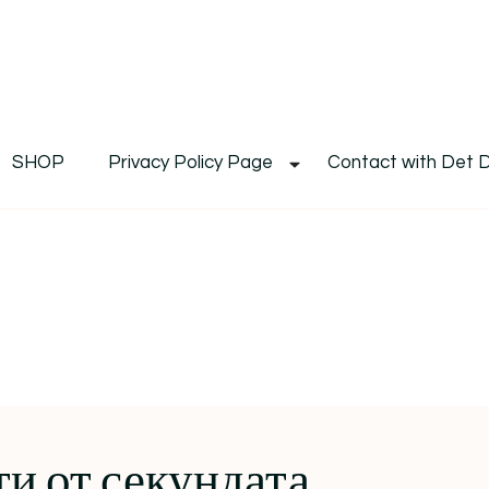
De
Det's Blog & Shop
SHOP
Privacy Policy Page
Contact with Det 
ти от секундата