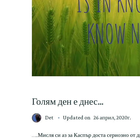
Голям ден е днес…
Det
Updated on
26 април, 2020г.
…..Мисля си аз за Каспър доста сериозно от д