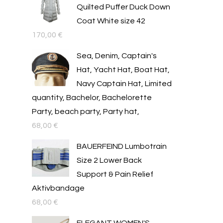
Quilted Puffer Duck Down
Coat White size 42
170,00
€
Sea, Denim, Captain's
Hat, Yacht Hat, Boat Hat,
Navy Captain Hat, Limited
quantity, Bachelor, Bachelorette
Party, beach party, Party hat,
68,00
€
BAUERFEIND Lumbotrain
Size 2 Lower Back
Support & Pain Relief
Aktivbandage
68,00
€