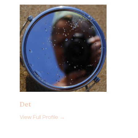
Det
View Full Profile →