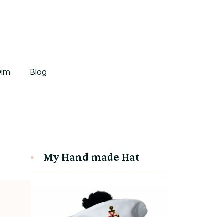
tDim
Dim
Blog
My Hand made Hat