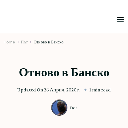
DetDi
Det's Blog & Shop
Home
Път
Отново в Банско
Отново в Банско
Updated On
26 Април, 2020г.
1 min read
Det