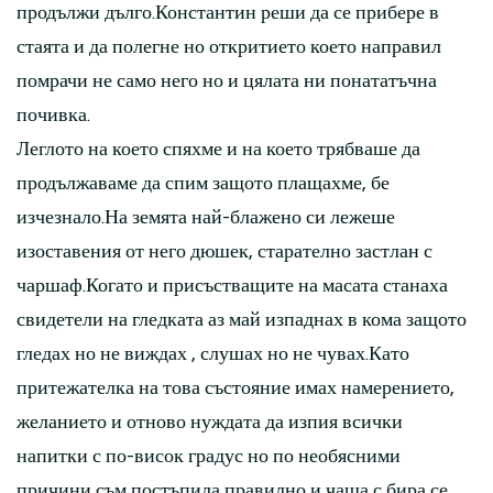
продължи дълго.Константин реши да се прибере в
стаята и да полегне но откритието което направил
помрачи не само него но и цялата ни понататъчна
почивка.
Леглото на което спяхме и на което трябваше да
продължаваме да спим защото плащахме, бе
изчезнало.На земята най-блажено си лежеше
изоставения от него дюшек, старателно застлан с
чаршаф.Когато и присъстващите на масата станаха
свидетели на гледката аз май изпаднах в кома защото
гледах но не виждах , слушах но не чувах.Като
притежателка на това състояние имах намерението,
желанието и отново нуждата да изпия всички
напитки с по-висок градус но по необясними
причини съм постъпила правилно и чаша с бира се