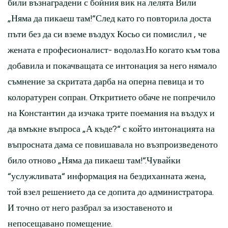
били възнаградени с бойния вик на лелята Вили
„Няма да пикаеш там!“След като го повторила доста
пъти без да си вземе въздух Косьо си помислил , че
жената е професионалист- водолаз.Но когато към това
добавила и покачващата се интонация за него нямало
съмнение за скритата дарба на оперна певица и то
колоратурен сопран. Откритието обаче не попречило
на Константин да изчака трите поемания на въздух и
да вмъкне въпроса „А къде?“ с който интонацията на
въпросната дама се повишавала но възпроизведеното
било отново „Няма да пикаеш там!“.Чувайки
“услужливата“ информация на бездиханната жена,
той взел решението да се допита до администратора.
И точно от него разбрал за изоставеното и
непосещавано помещение.