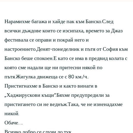
Нарамихме багажа и хайде пак към Банско.След
всички дъждове които се изсипаха, времето за Джаз
фестивала се оправи и покрай него и
настроението.Денят-понеделник и пътя от София към
Банско беше спокоен.Е като се има в предвид колата с
която сме надали ще ни притесни някой по
пътя.Жигулка движеща се с 80 км./ч..
Пристигнахме в Банско и както винаги в
„Хаджирускови къщи“.Бяхме предупредили за
пристигането си не веднъж.Така, че не изненадахме
никой.
Обаче….
Всичко добро се случи до тук.