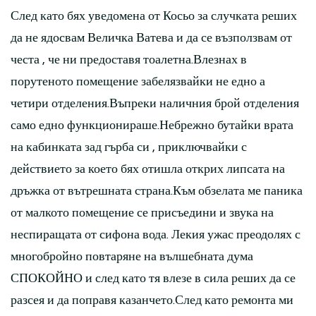
След като бях уведомена от Косьо за случката реших
да не ядосвам Величка Ватева и да се възползвам от
честа , че ни предоставя тоалетна.Влезнах в
порутеното помещение забелязвайки не едно а
четири отделения.Въпреки наличния брой отделения
само едно функционираше.Небрежно бутайки врата
на кабинката зад гърба си , приключвайки с
действието за което бях отишла открих липсата на
дръжка от вътрешната страна.Към обзелата ме паника
от малкото помещение се присъедини и звука на
неспиращата от сифона вода. Лекия ужас преодолях с
многобройно повтаряне на вълшебната дума
СПОКОЙНО и след като тя влезе в сила реших да се
разсея и да поправя казанчето.След като ремонта ми