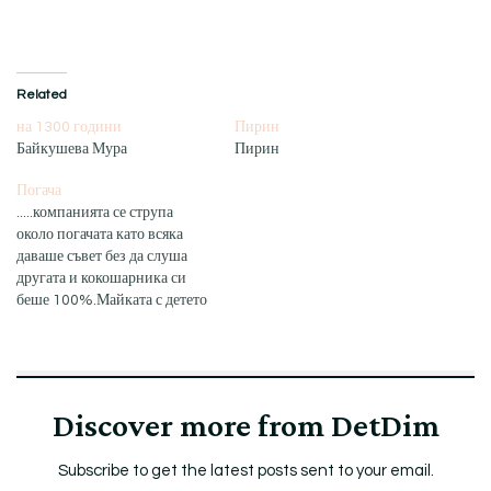
Related
на 1300 години
Пирин
Байкушева Мура
Пирин
Погача
.....компанията се струпа
около погачата като всяка
даваше съвет без да слуша
другата и кокошарника си
беше 100%.Майката с детето
в ръце гледаше доста...
Discover more from DetDim
Subscribe to get the latest posts sent to your email.