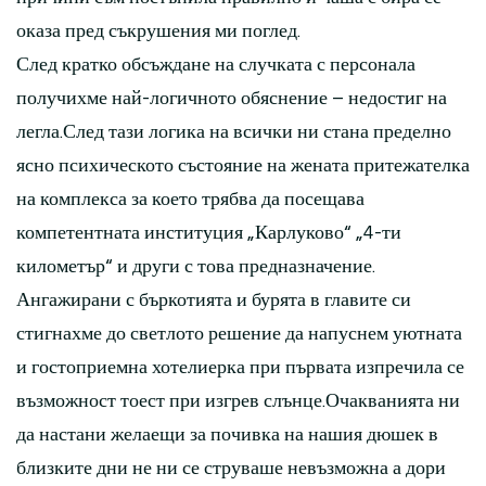
оказа пред съкрушения ми поглед.
След кратко обсъждане на случката с персонала
получихме най-логичното обяснение – недостиг на
легла.След тази логика на всички ни стана пределно
ясно психическото състояние на жената притежателка
на комплекса за което трябва да посещава
компетентната институция „Карлуково“ „4-ти
километър“ и други с това предназначение.
Ангажирани с бъркотията и бурята в главите си
стигнахме до светлото решение да напуснем уютната
и гостоприемна хотелиерка при първата изпречила се
възможност тоест при изгрев слънце.Очакванията ни
да настани желаещи за почивка на нашия дюшек в
близките дни не ни се струваше невъзможна а дори