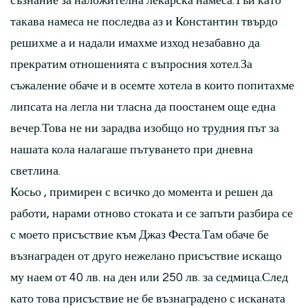
съзнание за наложителна лекарска намеса.Тъй като
такава намеса не последва аз и Константин твърдо
решихме а и надали имахме изход незабавно да
прекратим отношенията с въпросния хотел.За
съжаление обаче и в осемте хотела в които попитахме
липсата на легла ни тласна да поостанем още една
вечер.Това не ни зарадва изобщо но трудния път за
нашата кола налагаше пътуването при дневна
светлина.
Косьо , примирен с всичко до момента и решен да
работи, нарами отново стоката и се запъти разбира се
с моето присъствие към Джаз Феста.Там обаче бе
възнаграден от друго нежелано присъствие искащо
му наем от 40 лв. на ден или 250 лв. за седмица.След
като това присъствие не бе възнаградено с исканата