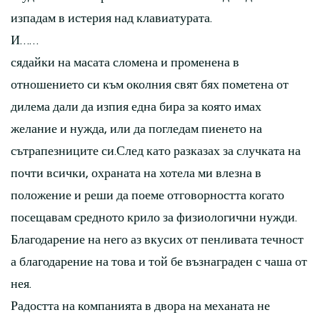
изпадам в истерия над клавиатурата.
И……
сядайки на масата сломена и променена в
отношението си към околния свят бях пометена от
дилема дали да изпия една бира за която имах
желание и нужда, или да погледам пиенето на
сътрапезниците си.След като разказах за случката на
почти всички, охраната на хотела ми влезна в
положение и реши да поеме отговорността когато
посещавам средното крило за физиологични нужди.
Благодарение на него аз вкусих от пенливата течност
а благодарение на това и той бе възнаграден с чаша от
нея.
Радостта на компанията в двора на механата не