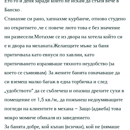
Ето го и деня заради който не искам да стъпя вече в
Банско .
Станахме си рано, хапнахме курбанче, отново студено
но откритието ,че с повече люто това е без значение
ни развесели.Мотахме се из двора на хотела който си
е и двора на механата.Желаещите мъже за баня
притичваха като евнуси по хавлии, като
притичването изразяваше тяхното неудобство (за
което се съмнявам). За жените банята означаваше да
си вземеш малко багаж в една торбичка и след
„удобството“ да се съблечеш и опазиш дрехите сухи в
помещение от 1,5 кв./м., да пожънеш недоумяващите
погледи на клиентите в механа – Защо (аджеба) това
мокро момиче обикаля из заведението.
За банята добре, кой къпан (всички), кой не (нямаше