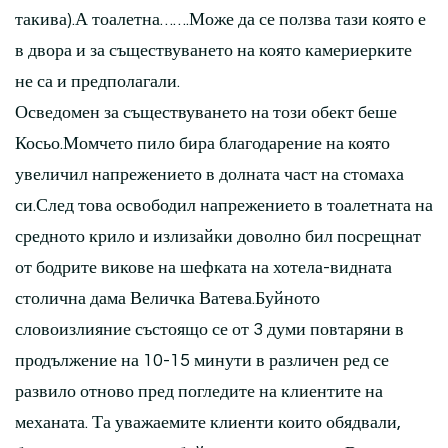
такива).А тоалетна…….Може да се ползва тази която е
в двора и за съществуването на която камериерките
не са и предполагали.
Осведомен за съществуването на този обект беше
Косьо.Момчето пило бира благодарение на която
увеличил напрежението в долната част на стомаха
си.След това освободил напрежението в тоалетната на
средното крило и излизайки доволно бил посрещнат
от бодрите викове на шефката на хотела-видната
столична дама Величка Ватева.Буйното
словоизлияние състоящо се от 3 думи повтаряни в
продължение на 10-15 минути в различен ред се
развило отново пред погледите на клиентите на
механата. Та уважаемите клиенти които обядвали,