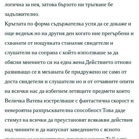
логична за нея, затова бързото ни тръгване бе
задължително.
Кръглата по форма съдържателка успя да се докаже и
още веднъж но на другия ден когато ние прегърбени и
схванати от нощувката станахме свидетели и
слушатели на сопрана с който използваше за да
обясни мнението си на една жена.Действието отново
развиващо се в механата бе придружено не само от
доста свидетели и слушатели но и от отчаяните опити
на всички нас да избегнем летящите предмети които
Величка Ватева изстрелваше с фантастична скорост и
невероятна разпръсквателна способност.Това даде
стимул на всички да преустановят всякакви действия
над чиниите и да напуснат заведението с ясното