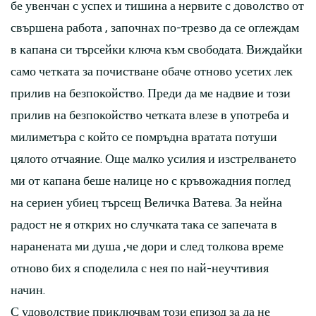
бе увенчан с успех и тишина а нервите с доволство от
свършена работа , започнах по-трезво да се оглеждам
в капана си търсейки ключа към свободата. Виждайки
само четката за почистване обаче отново усетих лек
прилив на безпокойство. Преди да ме надвие и този
прилив на безпокойство четката влезе в употреба и
милиметъра с който се помръдна вратата потуши
цялото отчаяние. Още малко усилия и изстрелването
ми от капана беше налице но с кръвожадния поглед
на сериен убиец търсещ Величка Ватева. За нейна
радост не я открих но случката така се запечата в
наранената ми душа ,че дори и след толкова време
отново бих я споделила с нея по най-неучтивия
начин.
С удоволствие приключвам този епизод за да не