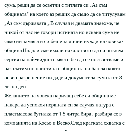
сума, реши да се осветли с титлата си „Аз съм
общината“ на което аз реших да също да се титулувам
„Аз съм държавата „.В случая и двамата знаехме, че
никой от нас не говори истината но искана сума не
само ни замая а и си беше за лични нужди на човека-
община.Надали сме имали нахалството да си опънем
сергия на най-видното място без да се посъветваме и
разплатим но наистина с общината на Банско която
освен разрешение ни даде и документ за сумата от 3
лв. на ден.
Желанието на човека наричащ себе си община ме
накара да успокоя нервната си за случая натура с
пластмасова бутилка от 1.5 литра бира , разбира се в
компанията на Косьо и Веско.След кратката схватка с