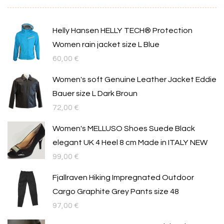
Helly Hansen HELLY TECH® Protection
Women rain jacket size L Blue
60,00
€
Women's soft Genuine Leather Jacket Eddie
Bauer size L Dark Broun
72,00
€
Women's MELLUSO Shoes Suede Black
elegant UK 4 Heel 8 cm Made in ITALY NEW
99,00
€
Fjallraven Hiking Impregnated Outdoor
Cargo Graphite Grey Pants size 48
97,00
€