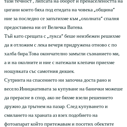
тази течност , липсата на оборот и пренаселеността на
цигани които бяха под егидата на човека „община“
ние за последно се запътихме към „охолната“ спалня
предоставена ни от Величка Ватева.
Тъй като срещата с „лукса“ беше неизбежен решихме
да я отложим с лека вечеря придружена отново с по
халба бира.Това окончателно замъгли съзнанието ми,
а и на околните и ние с натежали клепачи приехме
нощувката със самотния дюшек.
Сутринта на спасението ни започна доста рано и
весело.Инициативата за купуване на банички можеше
да прерасне в спор, ако не бяхме взели решението
дружно да тръгнем на пазар. След купуването и
смилането на храната аз взех подобието на
фотоапарат който притежавам и посетих обектите