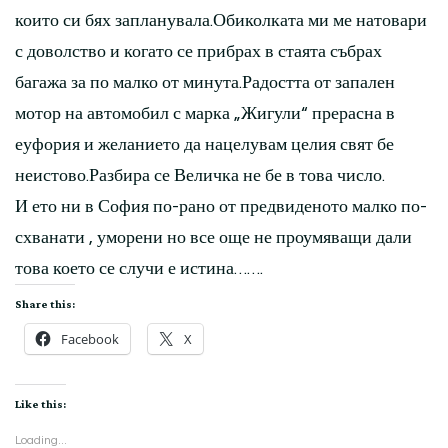
които си бях запланувала.Обиколката ми ме натовари
с доволство и когато се прибрах в стаята събрах
багажа за по малко от минута.Радостта от запален
мотор на автомобил с марка „Жигули“ прерасна в
еуфория и желанието да нацелувам целия свят бе
неистово.Разбира се Величка не бе в това число.
И ето ни в София по-рано от предвиденото малко по-
схванати , уморени но все още не проумяващи дали
това което се случи е истина…….
Share this:
Facebook
X
Like this:
Loading...