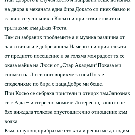
на двора в механата една бира.Докато си пиех бавно и
славно се успокоих а Косьо си приготви стоката и
тръгнахме към Джаз Феста.
Там си забравих проблемите а и музика различна от
чалга винаги е добре дошла.Намерих си приятелката
от предното посещение и за голяма моя радост тя се
оказа майка на Люси от „Стар Академи“.Показа ми
снимки на Люси поговорихме за нея.После
споделихме по бира с цаца.Добре ми беше.
При Косьо се събраха приятели и отидох там.Запознах
се с Рада – интересно момиче.Интересно, защото не
бях виждала толкова опустошително отношение към
водка.
Към полунощ прибрахме стоката и решихме да ходим