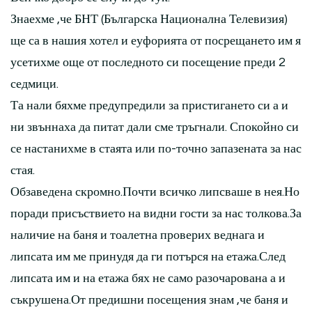
Знаехме ,че БНТ (Българска Национална Телевизия)
ще са в нашия хотел и еуфорията от посрещането им я
усетихме още от последното си посещение преди 2
седмици.
Та нали бяхме предупредили за пристигането си а и
ни звъннаха да питат дали сме тръгнали. Спокойно си
се настанихме в стаята или по-точно запазената за нас
стая.
Обзаведена скромно.Почти всичко липсваше в нея.Но
поради присъствието на видни гости за нас толкова.За
наличие на баня и тоалетна проверих веднага и
липсата им ме принудя да ги потърся на етажа.След
липсата им и на етажа бях не само разочарована а и
съкрушена.От предишни посещения знам ,че баня и