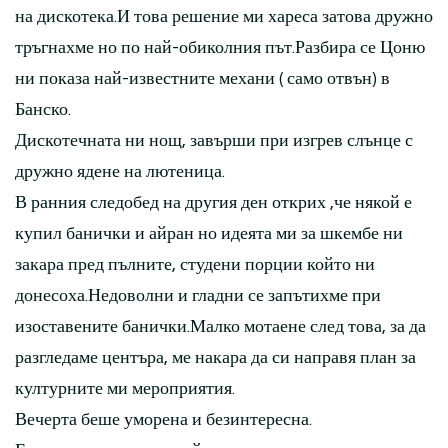
на дискотека.И това решение ми хареса затова дружно
тръгнахме но по най-обиколния път.Разбира се Цоню
ни показа най-известните механи ( само отвън) в
Банско.
Дискотечната ни нощ, завърши при изгрев слънце с
дружно ядене на лютеница.
В ранния следобед на другия ден открих ,че някой е
купил банички и айран но идеята ми за шкембе ни
закара пред пълните, студени порции който ни
донесоха.Недоволни и гладни се запътихме при
изоставените банички.Малко мотаене след това, за да
разгледаме центъра, ме накара да си направя план за
културните ми мероприятия.
Вечерта беше уморена и безинтересна.