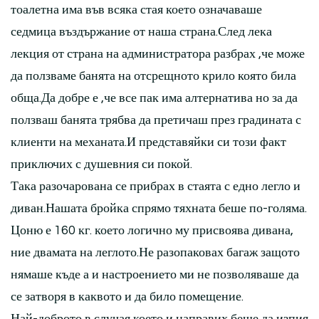
тоалетна има във всяка стая което означаваше
седмица въздържание от наша страна.След лека
лекция от страна на администратора разбрах ,че може
да ползваме банята на отсрещното крило която била
обща.Да добре е ,че все пак има алтернатива но за да
ползваш банята трябва да претичаш през градината с
клиенти на механата.И представяйки си този факт
приключих с душевния си покой.
Така разочарована се прибрах в стаята с едно легло и
диван.Нашата бройка спрямо тяхната беше по-голяма.
Цоню е 160 кг. което логично му присвоява дивана,
ние двамата на леглото.Не разопаковах багаж защото
нямаше къде а и настроението ми не позволяваше да
се затворя в каквото и да било помещение.
Най-доброто в случая което и направих беше да изпия