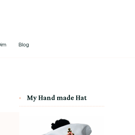
tDim
Dim
Blog
My Hand made Hat