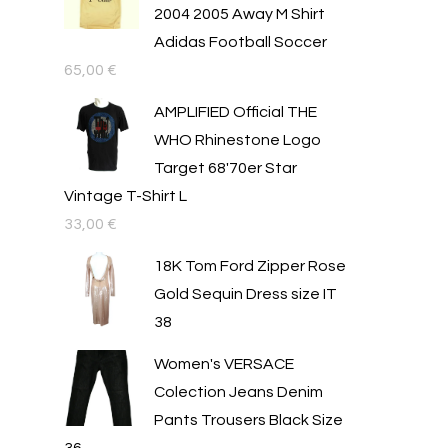
2004 2005 Away M Shirt
Adidas Football Soccer
65,00
€
AMPLIFIED Official THE
WHO Rhinestone Logo
Target 68'70er Star
Vintage T-Shirt L
33,00
€
18K Tom Ford Zipper Rose
Gold Sequin Dress size IT
38
Women's VERSACE
Colection Jeans Denim
Pants Trousers Black Size