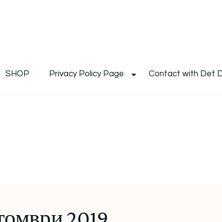
De
Det's Blog & Shop
SHOP
Privacy Policy Page
Contact with Det 
томври 2019