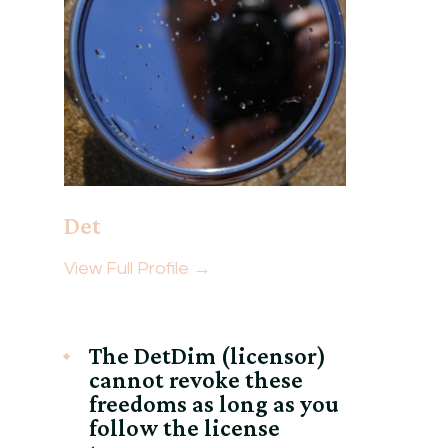
Det
View Full Profile →
The DetDim (licensor)
cannot revoke these
freedoms as long as you
follow the license