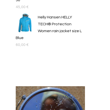
36
45,00
€
Helly Hansen HELLY
TECH® Protection
Women rain jacket size L
Blue
60,00
€