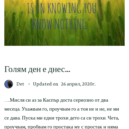
Голям ден е днес…
Det
Updated on
26 април, 2020г.
…..Мисля си аз за Каспър доста сериозно от два
месеца. Ухажвам го, проучвам го а тоя не и не, не ми
се дава. Пуска ми едни трохи дето са си трохи. Чета,
проучвам, пробвам го простака му с простак и няма