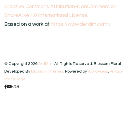
Creative Commons Attribution-NonCommercial-
ShareAlike 4.0 International License
.
Based on a work at
https://www.detdim.com/
.
© Copyright 2026
DetDim
. All Rights Reserved.
Blossom Floral |
Developed By
Blossom Themes
. Powered by
WordPress
.
Privacy
Policy Page