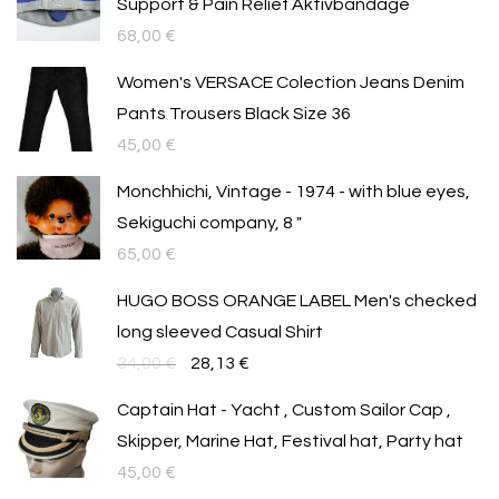
Support & Pain Relief Aktivbandage
68,00
€
Women's VERSACE Colection Jeans Denim
Pants Trousers Black Size 36
45,00
€
Monchhichi, Vintage - 1974 - with blue eyes,
Sekiguchi company, 8 "
65,00
€
HUGO BOSS ORANGE LABEL Men's checked
long sleeved Casual Shirt
Original
Текущата
34,00
€
28,13
€
price
цена
Captain Hat - Yacht , Custom Sailor Cap ,
was:
е:
Skipper, Marine Hat, Festival hat, Party hat
34,00 €.
28,13 €.
45,00
€